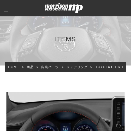
ITEMS
HOME
>
商品
>
内装パーツ
>
ステアリング
>
TOYOTA C-HR 1