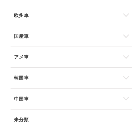
欧州車
国産車
アメ車
韓国車
中国車
未分類