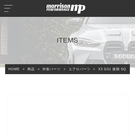
ITEMS
HOME
>
商品
>
外装パーツ
>
エアロパーツ
>
X3 G01 後期 SQス