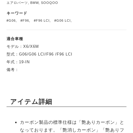
エアロパーツ
,
BMW
,
SOOQOO
キーワード
#G06
,
#F96
,
#F96 LCI
,
#G06 LCI
,
適合車種
モデル：X6/X6M
型式：G06/G06 LCI/F96 /F96 LCI
年式：19-IN
備考：
アイテム詳細
カーボン製品の標準仕様は「艶ありカーボン」と
なっております。「艶消しカーボン」「艶ありフ