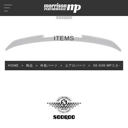
ITEMS
HOME
>
商品
>
外装パーツ
>
エアロパーツ
>
X6 G06 MPスタイル