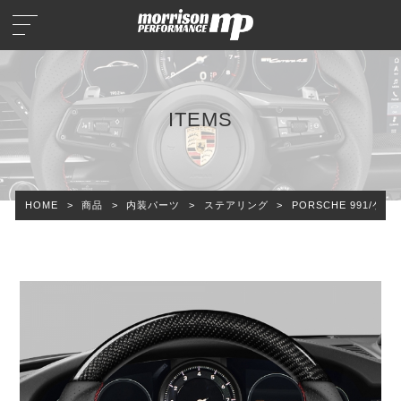
ITEMS
HOME
>
商品
>
内装パーツ
>
ステアリング
>
PORSCHE 991/